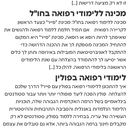
זו לא רק מציעה דרישות […]
מכינה ללימודי רפואה בחו"ל
מכינה ללימוד רפואה בחו"ל: מכינת "פייר" כצעד הראשון
לקריירה רפואית אם תמיד חלמת ללמוד רפואה ולהגשים את
שאיפתך להיות רופא או רופאה, מכינת "פייר" היא המקום
להתחיל. המכינה מספקת לך את ההכנה הדרושה כדי
להתקבל לאוניברסיטאות המובילות באירופה ותתן לך כלים
אשר יסייעו לך להתמודד בהצלחה עם שנת הלימודים
הראשונה בלימודי הרפואה. להלן כל […]
לימודי רפואה בפולין
איך להתכונן ללימודי רפואה בפולין עם פייר? הדרך שלכם
להצלחה פולין הפכה ליעד פופולרי יותר ויותר עבור סטודנטים
בינלאומיים בשל הרמה האקדמית הגבוהה שלה, תוכניות
הלימוד הנלמדות באנגלית והסביבה התרבותית וההיסטורית
העשירה של עריה. בבחירה ללמוד בפולין, סטודנטים לא רק
מקבלים חינוך ברמה הגבוהה ביותר, אלא גם טובלים את עצמם