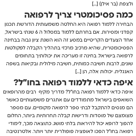
ולצפת (בר אילן) […]
כמה פסיכומטרי צריך לרפואה
הבחירה ללמוד רפואה היא החלטה משמעותית הדורשת תכנון
קפדני ומסירות. אם בחרתם ללמוד במסלול ה 6 שנתי בישראל,
אחד הצעדים הקריטיים במסע זה הוא השגת ציון גבוה בבחינה
הפסיכומטרית, שהיא מרכיב מרכזי בתהליך הקבלה לפקולטות
לרפואה בישראל. בחינה זו מעריכה את יכולותיך בתחומים
שונים, לרבות חשיבה כמותית, חשיבה מילולית ובקיאות בשפה
האנגלית. יכולות אלה, הן […]
איפה כדאי ללמוד רפואה בחו”ל?
איפה כדאי ללמוד רפואה בחו"ל? מדריך מקיף רבים מהרופאים
השואפים בישראל מתמודדים עם אתגרים משמעותיים כאשר
הם מנסים להתקבל לבתי ספר לרפואה מקומיים. עם מספר
מצומצם של מוסדות ודרישות קבלה תחרותיות ביותר, החלום
להפוך לרופא יכול להיראות בלתי מושג. כתוצאה מכך, לימודי
רפואה בחו"ל הפכו לאופציה פופולרית יותר ויותר. אלטרנטיבה