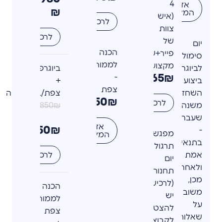
4
אזל
₪
המלאי
(איש
לרכישה
צוות
לרכישה
של
יום
הכנה
פייר+שחקן
סימולציה
לממוחשבים
מקצועי)
לביוגרפי
ביוגרפי
365₪
-
ביצוע
+
צפת
השחזור
צפת/ב"ש/חיפה
250₪
לרכישה
משנה
850₪
שעברה
אזל
750₪
-
מפגש
המלאי
בתנאי
תרגול
אמת
לרכישה
יום
ולאחר
תחנות
מכן,
(לרכישה
הכנה
משוב
יש
לממוחשבים:
על
להצטרף
צפת
שאלות
לקבוצת