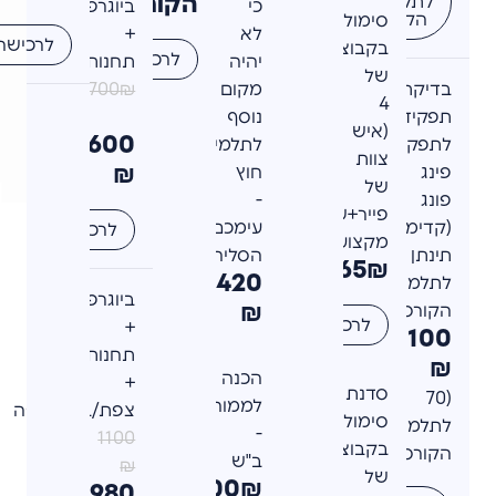
הקורס
לתלמידי
כי
ביוגרפי
הקורס
סימולציה
לא
+
לרכישה
בקבוצות
לרכישה
יהיה
תחנות
של
בדיקת
מקום
700₪
4
תפקידים
נוסף
(איש
600
לתפקיד
לתלמידי
צוות
₪
פינג
חוץ
של
פונג
-
פייר+שחקן
(קדימות
עימכם
לרכישה
מקצועי)
תינתן
הסליחה.)
365₪
420
לתלמידי
ביוגרפי
₪
הקורס)
לרכישה
+
100
תחנות
₪
הכנה
+
סדנת
(70
לממוחשבים
צפת/ב"ש/חיפה
סימולציה
לתלמידי
-
1100
בקבוצות
הקורס)
ב"ש
₪
של
300₪
980