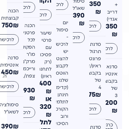
הקורס
סימולציה
350
לרכישה
+
לרכישה
שאו"ל
₪
הכנה
דרייב
390
לרכישה
קבוצתית
אגדי)
₪
יום
750₪
350
הכנה
לרכישה
סימולציה
פרטנית
שיעור
₪
-
לרכישה
לרכישה
לכל
פרטי
סדנת
לרכישה
הפקולטות:
עם
לרכישה
תרגול
יש
מו"ר
פסיכולוגית
סדנה
פרונטלי
להצטרף
מרק"ם
(רק
אינטימית
ראיון/דילמה
לקבוצת
סדנא
ורייכמן+
לתחנת
450₪
בקבוצות
הווטסאפ
אינטימית
צפת/ב"ש/חיפה.
ראיון)
של
שלנו
בקבוצות
400
לרכישה
4
(קדימות
של
4930
₪
275₪
תינתן
3
₪
או
200
לתלמידי
סימולציה
320
לרכישה
הקורס
₪
לשאו"ל
לרכישה
₪
ורוב
לתלמידי
הסיכויים
כרגע רק
390₪
סדנת