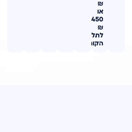
₪
או
450
₪
לתלמידי
הקורס