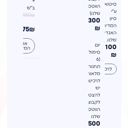
+
סיטואציה
הווטסאפ
ב"ש
ע"י
שלנו)
550₪
סיון
300
המדירכה
₪
375₪
האגדית
שלנו.
אזל
יום
100
המלאי
סימולציה
₪
(6
תחנות
לרכישה
מלאות)
לרכישה
יש
להצטרף
לקבוצת
הווטסאפ
שלנו
500