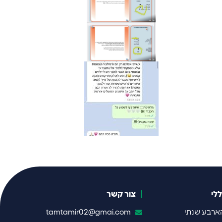
לי
צור קשר
ארבע שנתי
tamtamir02@gmai.com