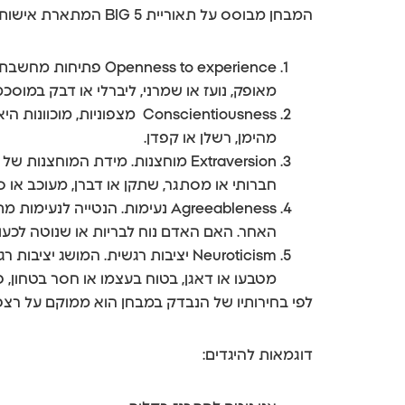
המבחן מבוסס על תאוריית BIG 5 המתארת אישות על פי רצפים של תכונות. לפי התאוריה קיימים חמישה רצפים:
ness to experience
מאופק, נועז או שמרני, ליברלי או דבק במוסכ
Conscientiousness מצפוני
מהימן, רשלן או קפדן.
Extraversion מוחצנות. מידת המו
חברותי או מסתגר, שתקן או דברן, מעוכב או ספ
Agreeableness נעימות. הנטייה
האחר. האם האדם נוח לבריות או שנוטה לכעוס, 
Neuroticism יציבות רגשית. המוש
מטבעו או דאגן, בטוח בעצמו או חסר בטחון, פג
לפי בחירותיו של הנבדק במבחן הוא ממוקם על רצ
דוגמאות להיגדים: