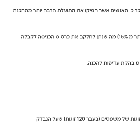
הוציאו ציון מעל הממוצע. בבדיקות שערכנו ניכר כי האנשים אשר הפיקו את התועלת הרבה יותר מההכנה
בשנת 2023 היו לנו 45 אנשים כאלו שניגשו פעם אחת וקיבלו פחות מ 200 ומתוכם 38! שיפרו את הציון בצורה מרשימה (עלייה של יותר מ 15%) מה שנתן לחלקם את כרטיס הכניסה לקבלה
 מובהקת עדיפות להכנה.
מבחן שאול הוא שאלון אישיותי שמטרתו לסווג את ממדי אישיות ולסייע לארגונים למיין מועמדים. השאלון מורכב מ90 זוגות של משפטים (בעבר 120 זוגות) שעל הנבדק