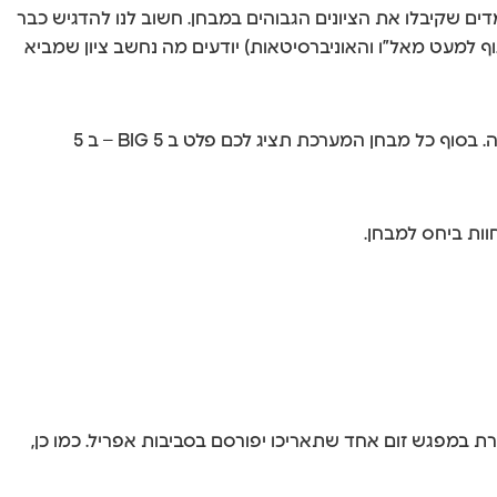
ו אחרי שנתיים של מחקר מעמיק בליווי צוות של 5 פסיכולוגים ממגוון תחומים ואחרי ניתוח של למעלה מ 100 מועמדים שקיבלו את הציונים הגבוהים במבחן. חשוב לנו להדגיש כבר
למעט מאל”ו והאוניברסיטאות) יודעים מה נחשב ציון שמביא
במערכת תוכלו להתנסות במספר אינסופי של מבחנים (כל מבחן 90 שאלות בדיוק כמו בבחינה) אשר יציג לכם היגדים בסגנון הבחינה. בסוף כל מבחן המערכת תציג לכם פלט ב BIG 5 – ב 5
ות ביחס למבחן.
טודנט לרפואה במסלול ה 4 שנתי בתל אביב שקיבל ציון מקסימאלי במבחן – 250! ההכנה מועברת במפגש זום אחד שתאריכו יפורסם בסביבות אפריל. כמו כן,