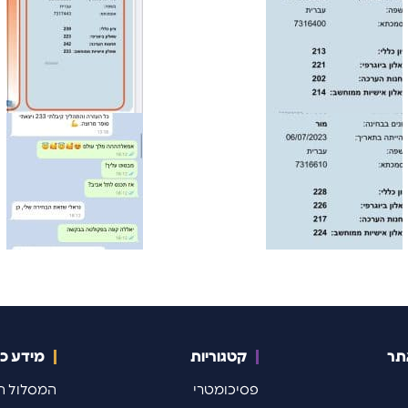
לתחילת התרגול לרשומים ->
תר
קטגוריות
מידע כל
פסיכומטרי
המסלול ה