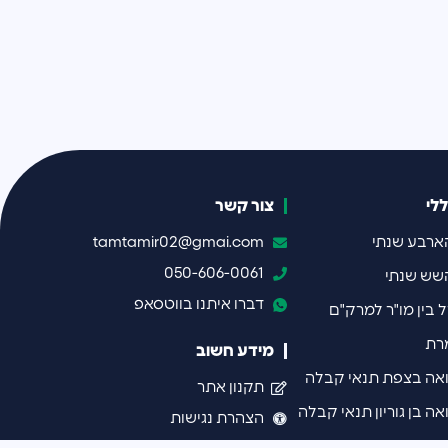
לי
צור קשר
ארבע שנתי
tamtamir02@gmai.com
050-606-0061
שש שנתי
דברו איתנו בווטסאפ
בין מו"ר למרק"ם
רת
מידע חשוב
ואה בצפת תנאי קבלה
תקנון אתר
אה בן גוריון תנאי קבלה
הצהרת נגישות
וגרפי