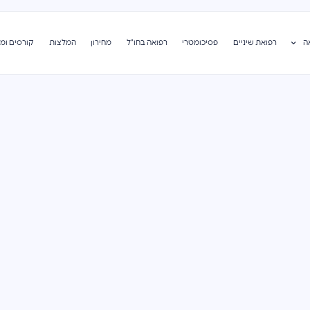
ה
רפואת שיניים
פסיכומטרי
רפואה בחו”ל
מחירון
המלצות
קורסים ומ