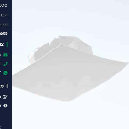
סכמי קבלה משנים קודמות
הכנה לפסיכומטרי
מחירון
מאמרים אחרונים
צור קשר
tamtamir02@gmai.com
050-606-0061
דברו איתנו בווטסאפ
מידע חשוב
תקנון אתר
הצהרת נגישות
כל הזכויות שמורות ל׳fair' ©